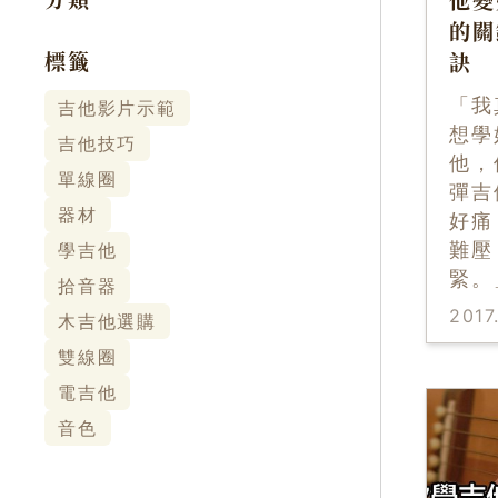
分類
他變
的關
標籤
訣
「我
吉他影片示範
想學
吉他技巧
他，
單線圈
彈吉
器材
好痛
難壓
學吉他
緊。
拾音器
2017
木吉他選購
雙線圈
電吉他
音色