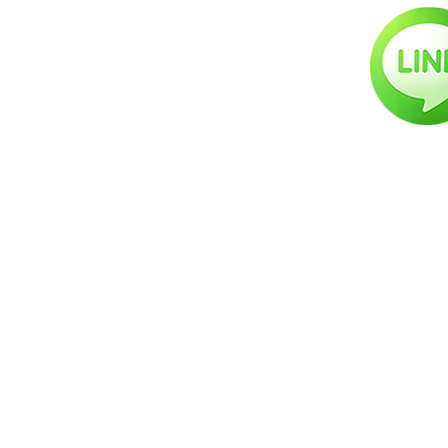
台北店：
台北市中正區羅斯福路三段140巷5號
臺北市私立好朋友吉他音樂短期補習班證
號第7428號
台中店：
台中市北區中華路二段120-3號B1
台中市私立雲端搖滾短期補習班第
1060067769號