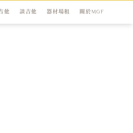
吉他
談吉他
器材場租
關於MGF